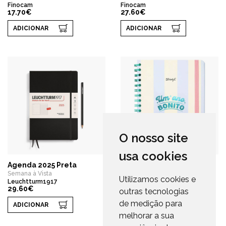
Finocam
Finocam
17.70€
27.60€
ADICIONAR
ADICIONAR
O nosso site
usa cookies
Agenda 2025 Preta
Agenda 2025
Semana à Vista
Semana à Vista
Utilizamos cookies e
Leuchtturm1917
Mr. Wonderful
29.60€
17.95€
outras tecnologias
de medição para
ADICIONAR
ADICIONAR
melhorar a sua