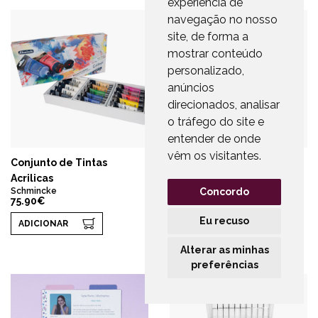
experiência de
navegação no nosso
site, de forma a
mostrar conteúdo
personalizado,
anúncios
direcionados, analisar
o tráfego do site e
entender de onde
vêm os visitantes.
Conjunto de Tintas
Recarga Marcador
Acrilicas
Paint-it
Castanho
Schmincke
Concordo
75.90€
Schneider
2.55€
Eu recuso
ADICIONAR
ADICIONAR
Alterar as minhas
preferências