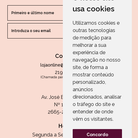
usa cookies
Utilizamos cookies e
outras tecnologias
ENVIAR
de medição para
melhorar a sua
experiência de
Contactos
navegação no nosso
lojaonline@paperandarts.pt
site, de forma a
219 862 836
mostrar conteúdo
(Chamada para a rede fixa nacional)
personalizado,
Loja
anúncios
direcionados, analisar
Av. José Batista Antunes
o tráfego do site e
Nº 11, Loja 10
entender de onde
2665-236 Malveira
vêm os visitantes.
Horário:
Segunda a Sexta das 13h às 20h
Concordo