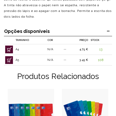
A tinta não atravessa o papel nem se espalha, resistente à
pressão do lápis e ao apagar com a borracha. Permite a escrita dos
dois lados da folha.
Opções disponíveis
TAMANHO
COR
PREÇO
STOCK
A4
N/A
--
4.75 €
13
A5
N/A
--
3.45 €
108
Produtos Relacionados