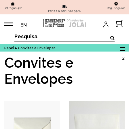
Entregas 48h
Pag. Seguros
Portes a partir de 3,97€
EN
Papel ▸ Convites e Envelopes
Convites e
2
Envelopes