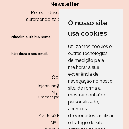
Newsletter
Recebe descontos exclusivos e
surpreende-te com as nossas dicas.
O nosso site
usa cookies
Utilizamos cookies e
outras tecnologias
ENVIAR
de medição para
melhorar a sua
experiência de
Contactos
navegação no nosso
lojaonline@paperandarts.pt
site, de forma a
219 862 836
mostrar conteúdo
(Chamada para a rede fixa nacional)
personalizado,
Loja
anúncios
direcionados, analisar
Av. José Batista Antunes
o tráfego do site e
Nº 11, Loja 10