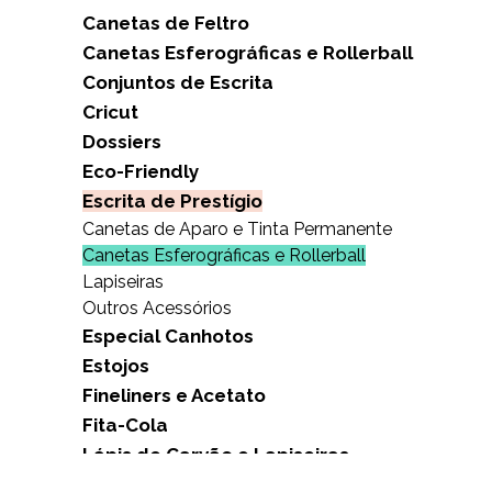
Canetas de Feltro
Canetas Esferográficas e Rollerball
Conjuntos de Escrita
Cricut
Dossiers
Eco-Friendly
Escrita de Prestígio
Canetas de Aparo e Tinta Permanente
Canetas Esferográficas e Rollerball
Lapiseiras
Outros Acessórios
Especial Canhotos
Estojos
Fineliners e Acetato
Fita-Cola
Lápis de Carvão e Lapiseiras
Marcadores