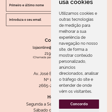
usa cookies
Utilizamos cookies e
outras tecnologias
ENVIAR
de medição para
melhorar a sua
experiência de
Contactos
navegação no nosso
lojaonline@paperandarts.pt
site, de forma a
219 862 836
mostrar conteúdo
(Chamada para a rede fixa nacional)
personalizado,
Loja
anúncios
direcionados, analisar
Av. José Batista Antunes
o tráfego do site e
Nº 11, Loja 10
entender de onde
2665-236 Malveira
vêm os visitantes.
Horário:
Segunda a Sexta das 13h às 20h
Concordo
Sábado das 9h30 às 13h