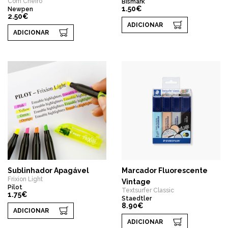
Com Cheiro
Bismark
1.50€
Newpen
2.50€
ADICIONAR
ADICIONAR
Sublinhador Apagável
Marcador Fluorescente
Frixion Light
Vintage
Pilot
Textsurfer Classic
1.75€
Staedtler
8.90€
ADICIONAR
ADICIONAR