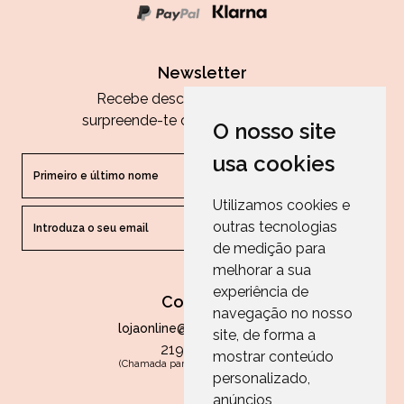
Newsletter
Recebe descontos exclusivos e
surpreende-te com as nossas dicas.
O nosso site
usa cookies
Utilizamos cookies e
outras tecnologias
ENVIAR
de medição para
melhorar a sua
experiência de
Contactos
navegação no nosso
lojaonline@paperandarts.pt
site, de forma a
219 862 836
mostrar conteúdo
(Chamada para a rede fixa nacional)
personalizado,
Loja
anúncios