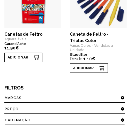
Canetas de Feltro
Caneta de Feltro -
Aquareláveis
Triplus Color
Carand'Ache
Várias Cores - Vendidas à
11.90€
Unidade
Staedtler
ADICIONAR
Desde
1.10€
ADICIONAR
FILTROS
MARCAS
PREÇO
ORDENAÇÃO