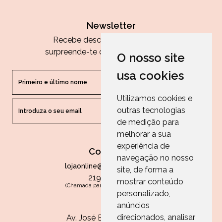
Newsletter
Recebe descontos exclusivos e
surpreende-te com as nossas dicas.
O nosso site
usa cookies
Utilizamos cookies e
outras tecnologias
ENVIAR
de medição para
melhorar a sua
experiência de
Contactos
navegação no nosso
lojaonline@paperandarts.pt
site, de forma a
219 862 836
mostrar conteúdo
(Chamada para a rede fixa nacional)
personalizado,
Loja
anúncios
direcionados, analisar
Av. José Batista Antunes