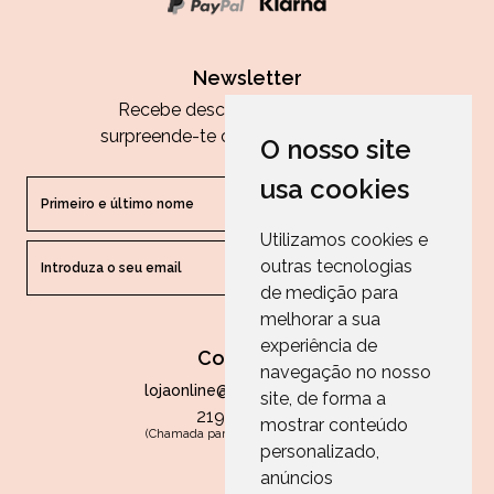
Newsletter
Recebe descontos exclusivos e
surpreende-te com as nossas dicas.
O nosso site
usa cookies
Utilizamos cookies e
outras tecnologias
ENVIAR
de medição para
melhorar a sua
experiência de
Contactos
navegação no nosso
lojaonline@paperandarts.pt
site, de forma a
219 862 836
mostrar conteúdo
(Chamada para a rede fixa nacional)
personalizado,
Loja
anúncios