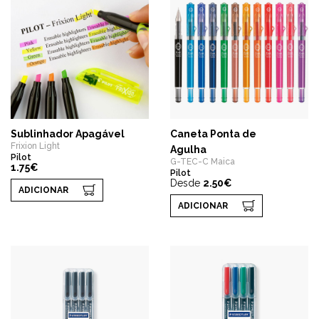
Sublinhador Apagável
Caneta Ponta de
Frixion Light
Agulha
Pilot
G-TEC-C Maica
1.75€
Pilot
Desde
2.50€
ADICIONAR
ADICIONAR