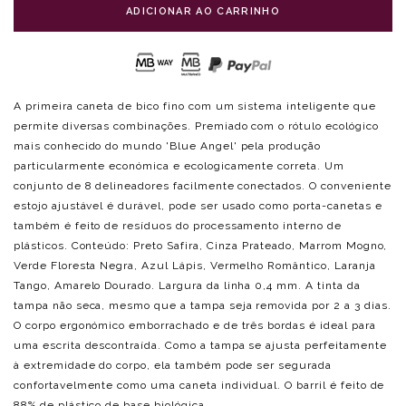
ADICIONAR AO CARRINHO
A primeira caneta de bico fino com um sistema inteligente que
permite diversas combinações. Premiado com o rótulo ecológico
mais conhecido do mundo 'Blue Angel' pela produção
particularmente económica e ecologicamente correta. Um
conjunto de 8 delineadores facilmente conectados. O conveniente
estojo ajustável é durável, pode ser usado como porta-canetas e
também é feito de resíduos do processamento interno de
plásticos. Conteúdo: Preto Safira, Cinza Prateado, Marrom Mogno,
Verde Floresta Negra, Azul Lápis, Vermelho Romântico, Laranja
Tango, Amarelo Dourado. Largura da linha 0,4 mm. A tinta da
tampa não seca, mesmo que a tampa seja removida por 2 a 3 dias.
O corpo ergonómico emborrachado e de três bordas é ideal para
uma escrita descontraída. Como a tampa se ajusta perfeitamente
à extremidade do corpo, ela também pode ser segurada
confortavelmente como uma caneta individual. O barril é feito de
88% de plástico de base biológica.