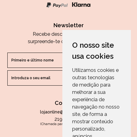
Newsletter
Recebe descontos exclusivos e
surpreende-te com as nossas dicas.
O nosso site
usa cookies
Utilizamos cookies e
outras tecnologias
ENVIAR
de medição para
melhorar a sua
experiência de
Contactos
navegação no nosso
lojaonline@paperandarts.pt
site, de forma a
219 862 836
mostrar conteúdo
(Chamada para a rede fixa nacional)
personalizado,
Loja
anúncios