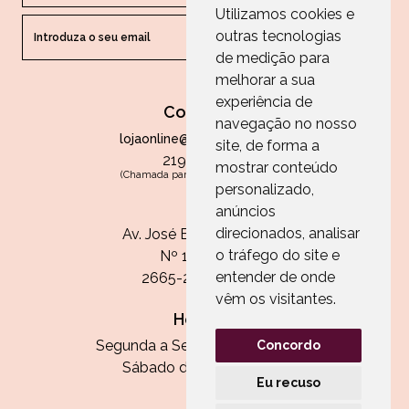
Utilizamos cookies e
outras tecnologias
ENVIAR
de medição para
melhorar a sua
experiência de
Contactos
navegação no nosso
lojaonline@paperandarts.pt
site, de forma a
219 862 836
mostrar conteúdo
(Chamada para a rede fixa nacional)
personalizado,
Loja
anúncios
direcionados, analisar
Av. José Batista Antunes
o tráfego do site e
Nº 11, Loja 10
entender de onde
2665-236 Malveira
vêm os visitantes.
Horário:
Segunda a Sexta das 13h às 20h
Concordo
Sábado das 9h30 às 13h
Eu recuso