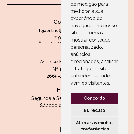
de medição para
melhorar a sua
experiência de
Contactos
navegação no nosso
lojaonline@paperandarts.pt
site, de forma a
219 862 836
mostrar conteúdo
(Chamada para a rede fixa nacional)
personalizado,
Loja
anúncios
direcionados, analisar
Av. José Batista Antunes
o tráfego do site e
Nº 11, Loja 10
entender de onde
2665-236 Malveira
vêm os visitantes.
Horário:
Segunda a Sexta das 13h às 20h
Concordo
Sábado das 9h30 às 13h
Eu recuso
Alterar as minhas
preferências