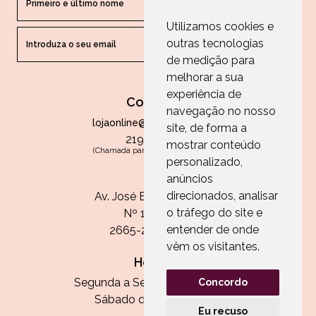
Utilizamos cookies e
outras tecnologias
ENVIAR
de medição para
melhorar a sua
experiência de
Contactos
navegação no nosso
lojaonline@paperandarts.pt
site, de forma a
219 862 836
mostrar conteúdo
(Chamada para a rede fixa nacional)
personalizado,
Loja
anúncios
direcionados, analisar
Av. José Batista Antunes
o tráfego do site e
Nº 11, Loja 10
entender de onde
2665-236 Malveira
vêm os visitantes.
Horário:
Segunda a Sexta das 13h às 20h
Concordo
Sábado das 9h30 às 13h
Eu recuso