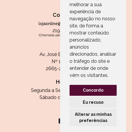
melhorar a sua
experiência de
Contactos
navegação no nosso
lojaonline@paperandarts.pt
site, de forma a
219 862 836
mostrar conteúdo
(Chamada para a rede fixa nacional)
personalizado,
Loja
anúncios
direcionados, analisar
Av. José Batista Antunes
o tráfego do site e
Nº 11, Loja 10
entender de onde
2665-236 Malveira
vêm os visitantes.
Horário:
Segunda a Sexta das 13h às 20h
Concordo
Sábado das 9h30 às 13h
Eu recuso
Alterar as minhas
preferências