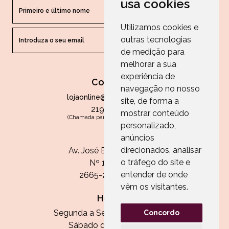
usa cookies
Utilizamos cookies e
outras tecnologias
ENVIAR
de medição para
melhorar a sua
experiência de
Contactos
navegação no nosso
lojaonline@paperandarts.pt
site, de forma a
219 862 836
mostrar conteúdo
(Chamada para a rede fixa nacional)
personalizado,
Loja
anúncios
direcionados, analisar
Av. José Batista Antunes
o tráfego do site e
Nº 11, Loja 10
entender de onde
2665-236 Malveira
vêm os visitantes.
Horário:
Segunda a Sexta das 13h às 20h
Concordo
Sábado das 9h30 às 13h