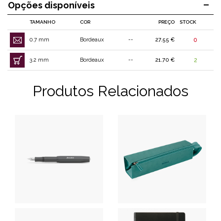
Opções disponíveis
TAMANHO
COR
PREÇO
STOCK
0.7 mm
Bordeaux
--
27.55 €
0
3.2 mm
Bordeaux
--
21.70 €
2
Produtos Relacionados