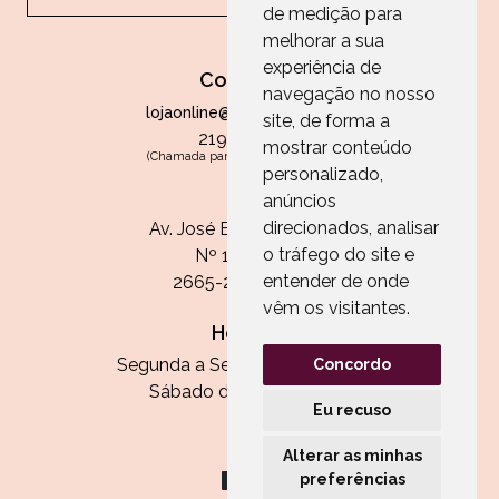
de medição para
melhorar a sua
experiência de
Contactos
navegação no nosso
lojaonline@paperandarts.pt
site, de forma a
219 862 836
mostrar conteúdo
(Chamada para a rede fixa nacional)
personalizado,
Loja
anúncios
direcionados, analisar
Av. José Batista Antunes
o tráfego do site e
Nº 11, Loja 10
entender de onde
2665-236 Malveira
vêm os visitantes.
Horário:
Segunda a Sexta das 13h às 20h
Concordo
Sábado das 9h30 às 13h
Eu recuso
Alterar as minhas
preferências