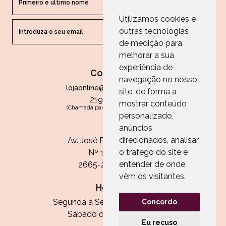
Utilizamos cookies e
outras tecnologias
ENVIAR
de medição para
melhorar a sua
experiência de
Contactos
navegação no nosso
lojaonline@paperandarts.pt
site, de forma a
219 862 836
mostrar conteúdo
(Chamada para a rede fixa nacional)
personalizado,
Loja
anúncios
direcionados, analisar
Av. José Batista Antunes
o tráfego do site e
Nº 11, Loja 10
entender de onde
2665-236 Malveira
vêm os visitantes.
Horário:
Segunda a Sexta das 13h às 20h
Concordo
Sábado das 9h30 às 13h
Eu recuso