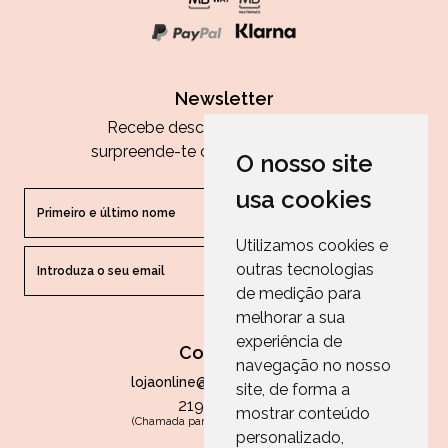
Newsletter
Recebe descontos exclusivos e
surpreende-te com as nossas dicas.
O nosso site
usa cookies
Utilizamos cookies e
outras tecnologias
ENVIAR
de medição para
melhorar a sua
experiência de
Contactos
navegação no nosso
lojaonline@paperandarts.pt
site, de forma a
219 862 836
mostrar conteúdo
(Chamada para a rede fixa nacional)
personalizado,