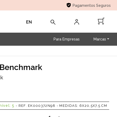
Pagamentos Seguros
EN
Para Empresas
Marcas
o Benchmark
ck
ível: 5
-
REF. EK000372N98 - MEDIDAS: 6X20,5X7,5 CM