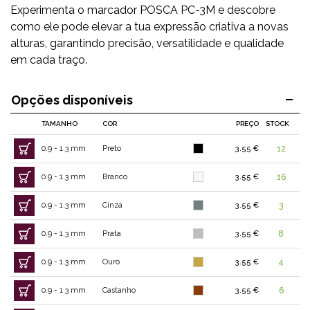
Experimenta o marcador POSCA PC-3M e descobre
como ele pode elevar a tua expressão criativa a novas
alturas, garantindo precisão, versatilidade e qualidade
em cada traço.
Opções disponíveis
TAMANHO
COR
PREÇO
STOCK
0.9 - 1.3 mm
Preto
3.55 €
12
0.9 - 1.3 mm
Branco
3.55 €
16
0.9 - 1.3 mm
Cinza
3.55 €
3
0.9 - 1.3 mm
Prata
3.55 €
8
0.9 - 1.3 mm
Ouro
3.55 €
4
0.9 - 1.3 mm
Castanho
3.55 €
6