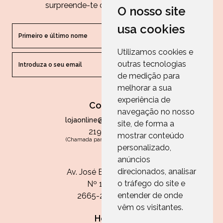
surpreende-te com as nossas dicas.
O nosso site
usa cookies
Utilizamos cookies e
outras tecnologias
ENVIAR
de medição para
melhorar a sua
experiência de
Contactos
navegação no nosso
lojaonline@paperandarts.pt
site, de forma a
219 862 836
mostrar conteúdo
(Chamada para a rede fixa nacional)
personalizado,
Loja
anúncios
direcionados, analisar
Av. José Batista Antunes
o tráfego do site e
Nº 11, Loja 10
entender de onde
2665-236 Malveira
vêm os visitantes.
Horário: