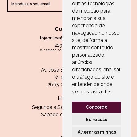
outras tecnologias
ENVIAR
de medição para
melhorar a sua
experiência de
Contactos
navegação no nosso
lojaonline@paperandarts.pt
site, de forma a
219 862 836
mostrar conteúdo
(Chamada para a rede fixa nacional)
personalizado,
Loja
anúncios
direcionados, analisar
Av. José Batista Antunes
o tráfego do site e
Nº 11, Loja 10
entender de onde
2665-236 Malveira
vêm os visitantes.
Horário:
Segunda a Sexta das 13h às 20h
Concordo
Sábado das 9h30 às 13h
Eu recuso
Alterar as minhas