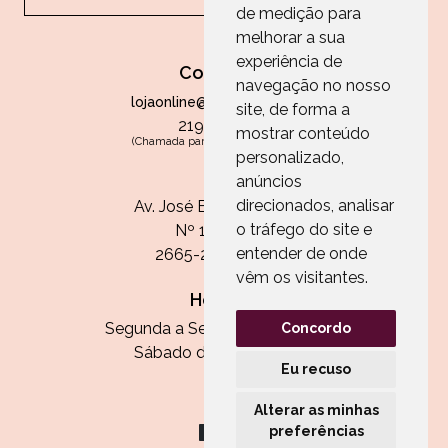
de medição para
melhorar a sua
experiência de
Contactos
navegação no nosso
lojaonline@paperandarts.pt
site, de forma a
219 862 836
mostrar conteúdo
(Chamada para a rede fixa nacional)
personalizado,
Loja
anúncios
direcionados, analisar
Av. José Batista Antunes
o tráfego do site e
Nº 11, Loja 10
entender de onde
2665-236 Malveira
vêm os visitantes.
Horário:
Segunda a Sexta das 13h às 20h
Concordo
Sábado das 9h30 às 13h
Eu recuso
Alterar as minhas
preferências