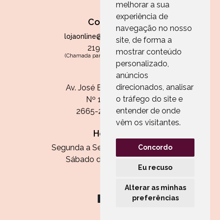
melhorar a sua
experiência de
Contactos
navegação no nosso
lojaonline@paperandarts.pt
site, de forma a
219 862 836
mostrar conteúdo
(Chamada para a rede fixa nacional)
personalizado,
Loja
anúncios
direcionados, analisar
Av. José Batista Antunes
o tráfego do site e
Nº 11, Loja 10
entender de onde
2665-236 Malveira
vêm os visitantes.
Horário:
Segunda a Sexta das 13h às 20h
Concordo
Sábado das 9h30 às 13h
Eu recuso
Alterar as minhas
preferências