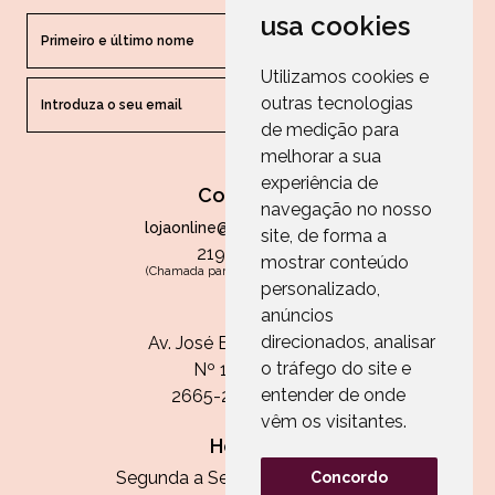
usa cookies
Utilizamos cookies e
outras tecnologias
ENVIAR
de medição para
melhorar a sua
experiência de
Contactos
navegação no nosso
lojaonline@paperandarts.pt
site, de forma a
219 862 836
mostrar conteúdo
(Chamada para a rede fixa nacional)
personalizado,
Loja
anúncios
direcionados, analisar
Av. José Batista Antunes
o tráfego do site e
Nº 11, Loja 10
entender de onde
2665-236 Malveira
vêm os visitantes.
Horário:
Segunda a Sexta das 13h às 20h
Concordo