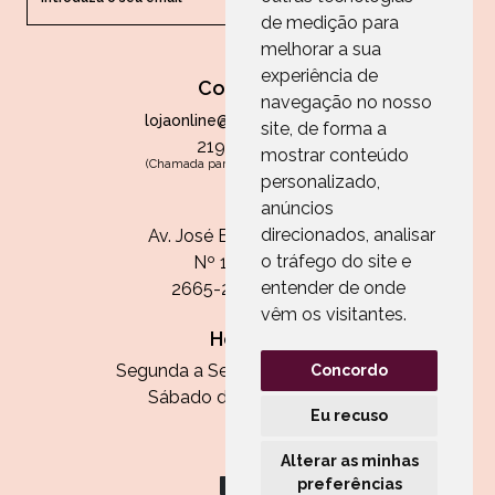
de medição para
melhorar a sua
experiência de
Contactos
navegação no nosso
lojaonline@paperandarts.pt
site, de forma a
219 862 836
mostrar conteúdo
(Chamada para a rede fixa nacional)
personalizado,
Loja
anúncios
direcionados, analisar
Av. José Batista Antunes
o tráfego do site e
Nº 11, Loja 10
entender de onde
2665-236 Malveira
vêm os visitantes.
Horário:
Segunda a Sexta das 13h às 20h
Concordo
Sábado das 9h30 às 13h
Eu recuso
Alterar as minhas
preferências