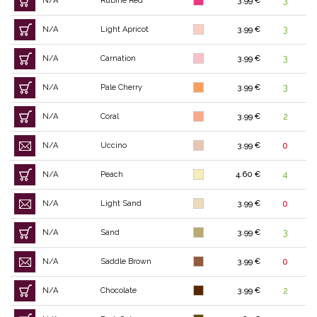
N/A
Rubine Red
3.99 €
3
N/A
Light Apricot
3.99 €
3
N/A
Carnation
3.99 €
3
N/A
Pale Cherry
3.99 €
3
N/A
Coral
3.99 €
2
N/A
Uccino
3.99 €
0
N/A
Peach
4.60 €
4
N/A
Light Sand
3.99 €
0
N/A
Sand
3.99 €
3
N/A
Saddle Brown
3.99 €
0
N/A
Chocolate
3.99 €
2