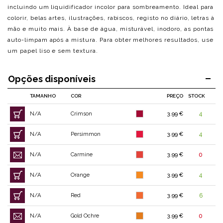
incluindo um liquidificador incolor para sombreamento. Ideal para
colorir, belas artes, ilustrações, rabiscos, registo no diário, letras à
mão e muito mais. À base de água, misturável, inodoro, as pontas
auto-limpam após a mistura. Para obter melhores resultados, use
um papel liso e sem textura.
Opções disponíveis
TAMANHO
COR
PREÇO
STOCK
N/A
Crimson
3.99 €
4
N/A
Persimmon
3.99 €
4
N/A
Carmine
3.99 €
0
N/A
Orange
3.99 €
4
N/A
Red
3.99 €
6
N/A
Gold Ochre
3.99 €
0