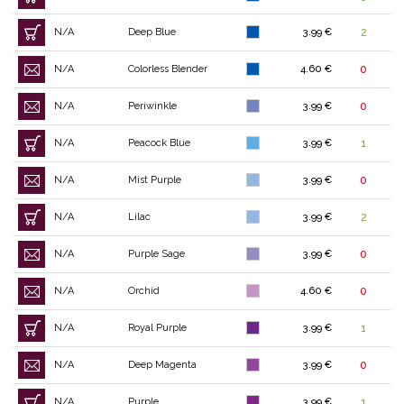
N/A
Deep Blue
3.99 €
2
N/A
Colorless Blender
4.60 €
0
N/A
Periwinkle
3.99 €
0
N/A
Peacock Blue
3.99 €
1
N/A
Mist Purple
3.99 €
0
N/A
Lilac
3.99 €
2
N/A
Purple Sage
3.99 €
0
N/A
Orchid
4.60 €
0
N/A
Royal Purple
3.99 €
1
N/A
Deep Magenta
3.99 €
0
N/A
Purple
3.99 €
1