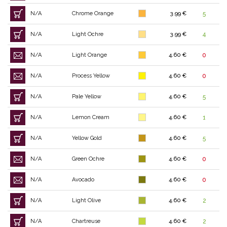
N/A
Chrome Orange
3.99 €
5
N/A
Light Ochre
3.99 €
4
N/A
Light Orange
4.60 €
0
N/A
Process Yellow
4.60 €
0
N/A
Pale Yellow
4.60 €
5
N/A
Lemon Cream
4.60 €
1
N/A
Yellow Gold
4.60 €
5
N/A
Green Ochre
4.60 €
0
N/A
Avocado
4.60 €
0
N/A
Light Olive
4.60 €
2
N/A
Chartreuse
4.60 €
2