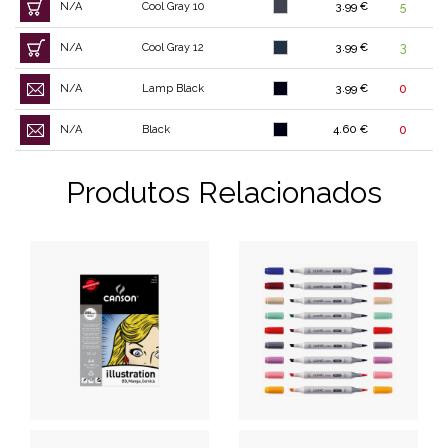
N/A
Cool Gray 10
3.99 €
5
N/A
Cool Gray 12
3.99 €
3
N/A
Lamp Black
3.99 €
0
N/A
Black
4.60 €
0
Produtos Relacionados