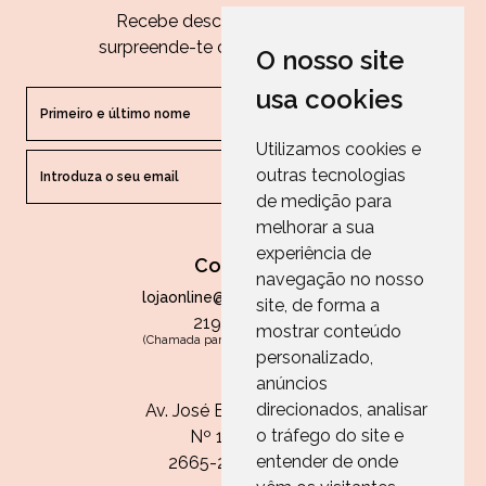
Recebe descontos exclusivos e
surpreende-te com as nossas dicas.
O nosso site
usa cookies
Utilizamos cookies e
outras tecnologias
ENVIAR
de medição para
melhorar a sua
experiência de
Contactos
navegação no nosso
lojaonline@paperandarts.pt
site, de forma a
219 862 836
mostrar conteúdo
(Chamada para a rede fixa nacional)
personalizado,
Loja
anúncios
direcionados, analisar
Av. José Batista Antunes
o tráfego do site e
Nº 11, Loja 10
entender de onde
2665-236 Malveira