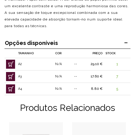
um excelente contraste e uma reprodução harmoniosa das cores.
A sua sensação de toque excepcional combinada com a sua
elevada capacidade de absorção tornam-no num suporte ideal
para todas as técnicas.
Opções disponíveis
TAMANHO
COR
PREÇO
STOCK
A2
N/A
--
29.10 €
1
A3
N/A
--
17.60 €
7
A4
N/A
--
8.80 €
5
Produtos Relacionados