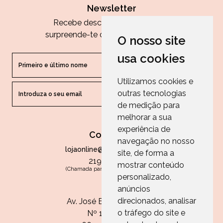
Newsletter
Recebe descontos exclusivos e
surpreende-te com as nossas dicas.
O nosso site
usa cookies
Utilizamos cookies e
outras tecnologias
ENVIAR
de medição para
melhorar a sua
experiência de
Contactos
navegação no nosso
lojaonline@paperandarts.pt
site, de forma a
219 862 836
mostrar conteúdo
(Chamada para a rede fixa nacional)
personalizado,
Loja
anúncios
direcionados, analisar
Av. José Batista Antunes
o tráfego do site e
Nº 11, Loja 10