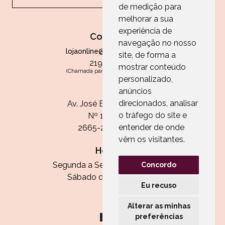
de medição para
melhorar a sua
experiência de
Contactos
navegação no nosso
lojaonline@paperandarts.pt
site, de forma a
219 862 836
mostrar conteúdo
(Chamada para a rede fixa nacional)
personalizado,
Loja
anúncios
direcionados, analisar
Av. José Batista Antunes
o tráfego do site e
Nº 11, Loja 10
entender de onde
2665-236 Malveira
vêm os visitantes.
Horário:
Segunda a Sexta das 13h às 20h
Concordo
Sábado das 9h30 às 13h
Eu recuso
Alterar as minhas
preferências