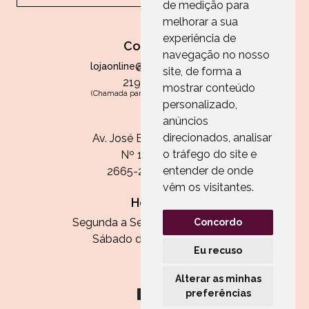
de medição para
melhorar a sua
experiência de
Contactos
navegação no nosso
lojaonline@paperandarts.pt
site, de forma a
219 862 836
mostrar conteúdo
(Chamada para a rede fixa nacional)
personalizado,
Loja
anúncios
direcionados, analisar
Av. José Batista Antunes
o tráfego do site e
Nº 11, Loja 10
entender de onde
2665-236 Malveira
vêm os visitantes.
Horário:
Segunda a Sexta das 13h às 20h
Concordo
Sábado das 9h30 às 13h
Eu recuso
Alterar as minhas
preferências