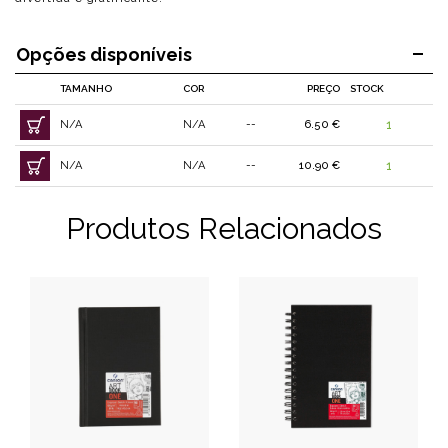
Opções disponíveis
TAMANHO
COR
PREÇO
STOCK
N/A
N/A
--
6.50 €
1
N/A
N/A
--
10.90 €
1
Produtos Relacionados