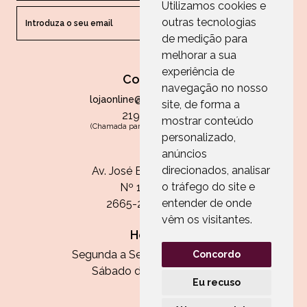
Utilizamos cookies e
outras tecnologias
ENVIAR
de medição para
melhorar a sua
experiência de
Contactos
navegação no nosso
lojaonline@paperandarts.pt
site, de forma a
219 862 836
mostrar conteúdo
(Chamada para a rede fixa nacional)
personalizado,
Loja
anúncios
direcionados, analisar
Av. José Batista Antunes
o tráfego do site e
Nº 11, Loja 10
entender de onde
2665-236 Malveira
vêm os visitantes.
Horário:
Segunda a Sexta das 13h às 20h
Concordo
Sábado das 9h30 às 13h
Eu recuso