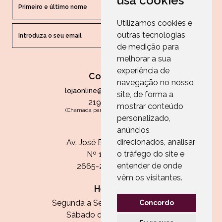
usa cookies
Utilizamos cookies e
outras tecnologias
ENVIAR
de medição para
melhorar a sua
experiência de
Contactos
navegação no nosso
lojaonline@paperandarts.pt
site, de forma a
219 862 836
mostrar conteúdo
(Chamada para a rede fixa nacional)
personalizado,
Loja
anúncios
direcionados, analisar
Av. José Batista Antunes
o tráfego do site e
Nº 11, Loja 10
entender de onde
2665-236 Malveira
vêm os visitantes.
Horário:
Segunda a Sexta das 13h às 20h
Concordo
Sábado das 9h30 às 13h