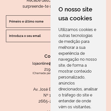
Recebe descontos exclusivos e
surpreende-te com as nossas dicas.
O nosso site
usa cookies
Utilizamos cookies e
outras tecnologias
ENVIAR
de medição para
melhorar a sua
experiência de
Contactos
navegação no nosso
lojaonline@paperandarts.pt
site, de forma a
219 862 836
mostrar conteúdo
(Chamada para a rede fixa nacional)
personalizado,
Loja
anúncios
direcionados, analisar
Av. José Batista Antunes
o tráfego do site e
Nº 11, Loja 10
entender de onde
2665-236 Malveira
vêm os visitantes.