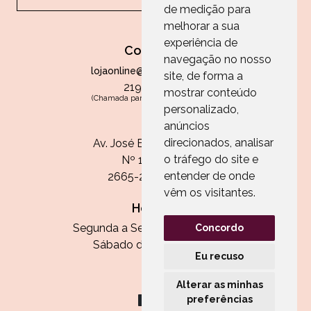
de medição para
melhorar a sua
experiência de
Contactos
navegação no nosso
lojaonline@paperandarts.pt
site, de forma a
219 862 836
mostrar conteúdo
(Chamada para a rede fixa nacional)
personalizado,
Loja
anúncios
direcionados, analisar
Av. José Batista Antunes
o tráfego do site e
Nº 11, Loja 10
entender de onde
2665-236 Malveira
vêm os visitantes.
Horário:
Segunda a Sexta das 13h às 20h
Concordo
Sábado das 9h30 às 13h
Eu recuso
Alterar as minhas
preferências