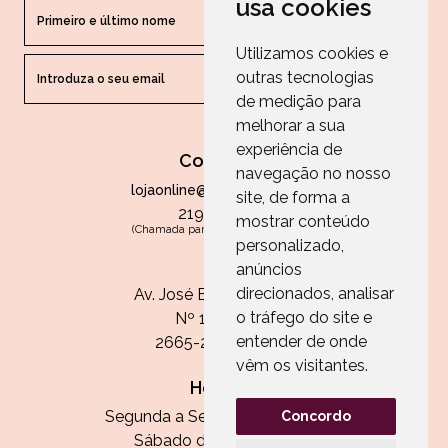
usa cookies
Utilizamos cookies e
outras tecnologias
ENVIAR
de medição para
melhorar a sua
experiência de
Contactos
navegação no nosso
lojaonline@paperandarts.pt
site, de forma a
219 862 836
mostrar conteúdo
(Chamada para a rede fixa nacional)
personalizado,
Loja
anúncios
direcionados, analisar
Av. José Batista Antunes
o tráfego do site e
Nº 11, Loja 10
entender de onde
2665-236 Malveira
vêm os visitantes.
Horário:
Segunda a Sexta das 13h às 20h
Concordo
Sábado das 9h30 às 13h