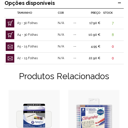
Opções disponíveis
TAMANHO
COR
PREÇO
STOCK
A3 - 30 Folhas
N/A
--
17.90 €
7
A4 - 30 Folhas
N/A
--
10.90 €
8
A5 - 15 Folhas
N/A
--
4.95 €
0
A2 - 15 Folhas
N/A
--
22.90 €
0
Produtos Relacionados