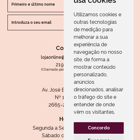
usa cookies
Utilizamos cookies e
outras tecnologias
ENVIAR
de medição para
melhorar a sua
experiência de
Contactos
navegação no nosso
lojaonline@paperandarts.pt
site, de forma a
219 862 836
mostrar conteúdo
(Chamada para a rede fixa nacional)
personalizado,
Loja
anúncios
direcionados, analisar
Av. José Batista Antunes
o tráfego do site e
Nº 11, Loja 10
entender de onde
2665-236 Malveira
vêm os visitantes.
Horário:
Segunda a Sexta das 13h às 20h
Concordo
Sábado das 9h30 às 13h