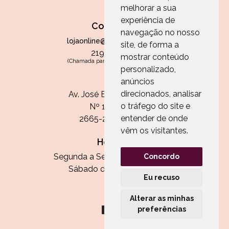
melhorar a sua
experiência de
Contactos
navegação no nosso
lojaonline@paperandarts.pt
site, de forma a
219 862 836
mostrar conteúdo
(Chamada para a rede fixa nacional)
personalizado,
Loja
anúncios
direcionados, analisar
Av. José Batista Antunes
o tráfego do site e
Nº 11, Loja 10
entender de onde
2665-236 Malveira
vêm os visitantes.
Horário:
Segunda a Sexta das 13h às 20h
Concordo
Sábado das 9h30 às 13h
Eu recuso
Alterar as minhas
preferências