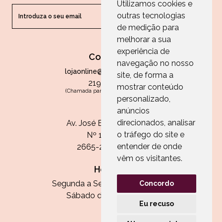
Utilizamos cookies e
outras tecnologias
ENVIAR
de medição para
melhorar a sua
experiência de
Contactos
navegação no nosso
lojaonline@paperandarts.pt
site, de forma a
219 862 836
mostrar conteúdo
(Chamada para a rede fixa nacional)
personalizado,
Loja
anúncios
direcionados, analisar
Av. José Batista Antunes
o tráfego do site e
Nº 11, Loja 10
entender de onde
2665-236 Malveira
vêm os visitantes.
Horário:
Segunda a Sexta das 13h às 20h
Concordo
Sábado das 9h30 às 13h
Eu recuso