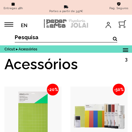
Entregas 48h
Pag. Seguros
Portes a partir de 3,97€
EN
Cricut ▸ Acessórios
Acessórios
3
-20%
-50%