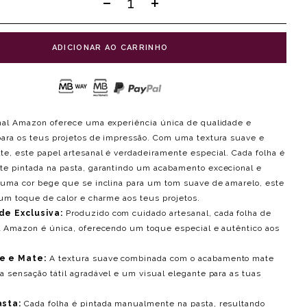
ADICIONAR AO CARRINHO
nal Amazon oferece uma experiência única de qualidade e
para os teus projetos de impressão. Com uma textura suave e
e, este papel artesanal é verdadeiramente especial. Cada folha é
e pintada na pasta, garantindo um acabamento excecional e
 uma cor bege que se inclina para um tom suave de amarelo, este
 um toque de calor e charme aos teus projetos.
de Exclusiva:
Produzido com cuidado artesanal, cada folha de
l Amazon é única, oferecendo um toque especial e autêntico aos
e e Mate:
A textura suave combinada com o acabamento mate
 sensação tátil agradável e um visual elegante para as tuas
asta:
Cada folha é pintada manualmente na pasta, resultando