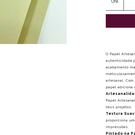
UNI
O Papel Artesa
autenticidade 
acabamento mat
meticulosament
artesanal. Com
papel adiciona
Artesanalida
Papel Artesana
teus projetos.
Textura Suav
proporciona uma
impressões.
Pintado na P