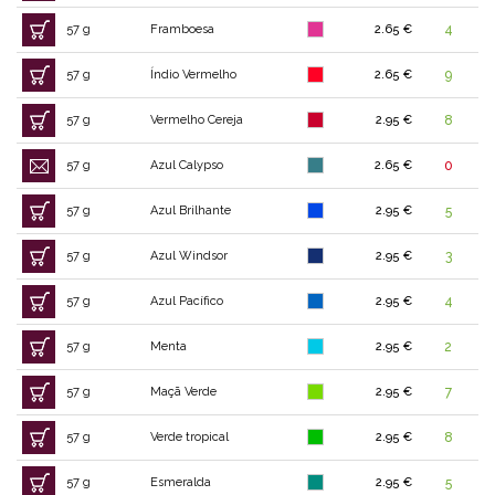
57 g
Framboesa
2.65 €
4
57 g
Índio Vermelho
2.65 €
9
57 g
Vermelho Cereja
2.95 €
8
57 g
Azul Calypso
2.65 €
0
57 g
Azul Brilhante
2.95 €
5
57 g
Azul Windsor
2.95 €
3
57 g
Azul Pacífico
2.95 €
4
57 g
Menta
2.95 €
2
57 g
Maçã Verde
2.95 €
7
57 g
Verde tropical
2.95 €
8
57 g
Esmeralda
2.95 €
5