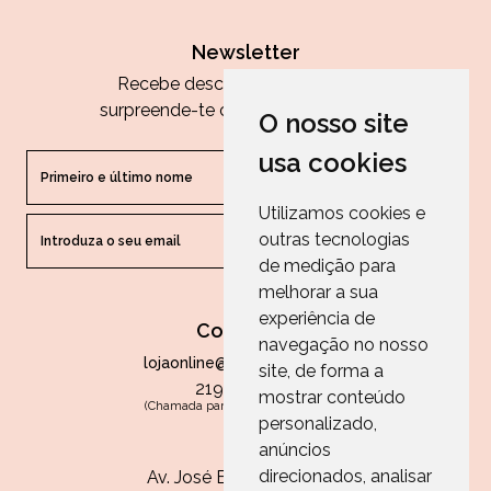
Newsletter
Recebe descontos exclusivos e
surpreende-te com as nossas dicas.
O nosso site
usa cookies
Utilizamos cookies e
outras tecnologias
ENVIAR
de medição para
melhorar a sua
experiência de
Contactos
navegação no nosso
lojaonline@paperandarts.pt
site, de forma a
219 862 836
mostrar conteúdo
(Chamada para a rede fixa nacional)
personalizado,
Loja
anúncios
direcionados, analisar
Av. José Batista Antunes