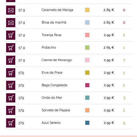
57 g
Caramelo de Manga
2.65 €
0
57 g
Brisa da manhã
2.65 €
0
57 g
Toranja Rosa
2.95 €
2
57 g
Pistáchio
2.65 €
1
57 g
Creme de Morango
2.95 €
7
57g
Erva da Praia
2.95 €
1
57g
Baga Congelada
2.95 €
2
57g
Onda do Mar
2.95 €
3
57g
Sorvete de Papaia
2.95 €
2
57g
Azul Sereno
2.95 €
5