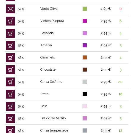
57 g
Verde Oliva
2.65 €
0
57 g
Violeta Púrpura
2.95 €
6
57 g
Lavanda
2.95 €
4
57 g
Ameixa
2.95 €
3
57 g
Caramelo
2.95 €
4
57 g
Chocolate
2.95 €
3
57 g
Cinza Golfinho
2.95 €
20
57 g
Preto
2.95 €
18
57 g
Rosa
2.95 €
3
57 g
Batido de Mirtilo
2.95 €
3
57 g
Cinza tempestade
2.95 €
12