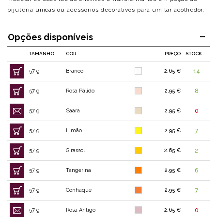
bijuteria únicas ou acessórios decorativos para um lar acolhedor.
Opções disponíveis
TAMANHO
COR
PREÇO
STOCK
57 g
Branco
2.65 €
14
57 g
Rosa Pálido
2.95 €
8
57 g
Saara
2.95 €
0
57 g
Limão
2.95 €
7
57 g
Girassol
2.65 €
2
57 g
Tangerina
2.95 €
6
57 g
Conhaque
2.95 €
7
57 g
Rosa Antigo
2.65 €
0