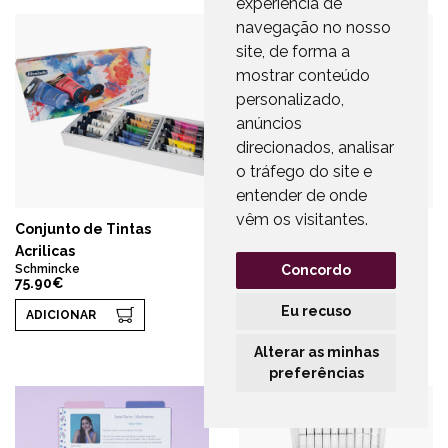
experiência de
navegação no nosso
site, de forma a
mostrar conteúdo
personalizado,
anúncios
direcionados, analisar
o tráfego do site e
entender de onde
vêm os visitantes.
Conjunto de Tintas
Recarga Marcador
Acrilicas
Paint-it
Castanho
Schmincke
Concordo
75.90€
Schneider
2.55€
Eu recuso
ADICIONAR
ADICIONAR
Alterar as minhas
preferências