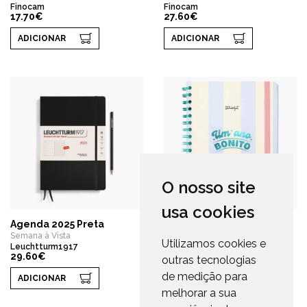
Finocam
Finocam
17.70€
27.60€
ADICIONAR
ADICIONAR
O nosso site
usa cookies
Agenda 2025 Preta
Agenda 2025
Semana à Vista
Semana à Vista
Utilizamos cookies e
Leuchtturm1917
Mr. Wonderful
29.60€
17.95€
outras tecnologias
de medição para
ADICIONAR
ADICIONAR
melhorar a sua